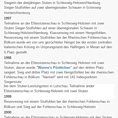
Siegerin der dreijährigen Stuten in Schleswig-Holstein/Hamburg
Sieger-Stutfohlen auf zwei überregionalen Schauen in
Schleswig-
Holstein/Hamburg
1997
Teilnahme an der Elitestutenschau in Schleswig-Holstein mit zwei
Stuten
Sieger-Stutfohlen auf einer überregionalen Schauen in
Schleswig-Holstein/Hamburg, Klassensieg mit einem Hengstfohlen,
Reservesieg mit einem Stutfohlen bei der Rheinischen Fohlenschau in
Bölkum
wurde ein von uns gezüchteter Hengst bei der ersten zentralen
italienischen Körung im Ursprungsland des Haflingers in Meran auf den
5.Platz gestellt.
1998
Teilnahme an der Elitestutenschau in Schleswig Holstein mit zwei
Stuten, davon wurde
"Wonne's Pünktchen"
auf den dritten Platz
rangiert.
Sieg und dritter Platz mit zwei Hengstfohlen bei der rheinischen
Fohlenschau in Bölkum.
"Nannerl" wird mit 141 Indexpunkten
Siegerstute
bei dem Stuten-Leistungstest in Lürschau.
Teilnahme ander
Elitestutenschau in Schleswig-Holstein mit zwei Stuten
1999
Reservesieg mit einem Stutfohlen bei der rheinischen Fohlenschau in
Bölkum und Sieg auf der Fohlenschau in Schleswig-Holstein
2000
Teilnahme an der Elitstutenschau in Schleswig-Holstein mit drei Stuten,