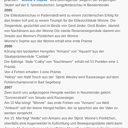
"Wonne's Sophie"
wird überragende Siegerin der einjährigen
Stuten auf der 9. Norddeutschen Jungpferdeschau in Beedenbostel.
2005
Die Elitestutenschau in Padenstedt wird zu einem züchterischen Erfolg für
den linden-hof und zu einem Triumph für die Elitezuchtstute Wonne:
Die
Siegerstute, gezüchtet und im Besitz von Gerd Jeske, Groß Boden, stammt
von Nachtmann aus der Wonne
Die zweite Reservesiegerstute stammt von
Smudo aus Wonne's Pünktchen aus der Wonne
Wonne's Sophie aus der Wonne erhält eine erste Prämie
2006
Körung des typstarken Hengstes "Armano" von "Aquarin"aus der
Staatsprämienstute "Cantate"
Die 4jährige Stute "Cathy" von "Nachtmann" erhält mit 53 Punkten eine 1.
Prämie.
Von 4 Fohlen erhalten 3 eine Prämie.
"Niklas" von Natif Touch aus der Stprst. Wesley wird Rassesieger auf dem
Fohlenchampionat in Bad Segeberg
2007
Zwei durch uns aufgezogene Hengste werden in Neumünster gekört,
"Sonnenstrahl" von Smudo wird Rassesieger
.
Am 10 Mai bringt "Wonne" das erste Fohlen von "Armano" zur Welt.
"Ambach" soll der kleine Hengst heißen, der so typschön wie der Vater zu
werden verspricht.
Am 15. Mai folgt "Aletto" von Armano aus der Stprst. Wonne's Pünktchen,
ebenfalls eine Augenweide! In Aufrichtung und Bewegungsstärke steht dann