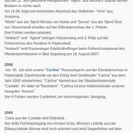
das am 11. Juni geborene Hengstfohlen "Agent" aus Wonne's Sophie seinen
Brüdern in nichts nach.
Am 19.06. folgt zum krönenden Abschluß das Stutfohlen "Anni" aus
Amarena.
"Welle" aus der Stprst Wesley von Nokia und "Sonne" aus der Stprst Sissi
von Stoanmandl erhalten auf der Elitestutenschau die 1. Prämie.
Drei Fohlen werden prämiert.
"Ambach" und "Agent" erringen Klassensieg und 3. Platz auf der
Fohlenschau des Nordens in Padenstedt.
"Ambach" wird Rassesieger Edelbluthaflinger beim Fohlenchampionat des
Pferdestammbuches in Bad Segeberg am 18. August 2007.
2008
Am 05. Juli wird unsere
"Carlina"
Rassesiegerin auf der Eliestutenschau in
Padenstedt. Damit konnte sie den Erfolg ihrer Großmutter "Carina" aus dem
Jahr 1995 wiederholen. "Carlina" stammt aus der Staatsprämienstute
"Cantate", ihr Vater ist "Nordstern". "Carlina ist eine Halbschwester unseres
Hengstes "Armani".
Von 6 Fohlen werden 5 prämiert, ein hervorragender Jahrgang.
2009
Carla aus der Cantate
wird Elitestute.
Der dritte Fohlenjahrgang von Armani ist da, Wonne's Liebste aus der
Elitezuchtstute Wonne wird hoch prämiert und wird Siegerfohlen auf dem