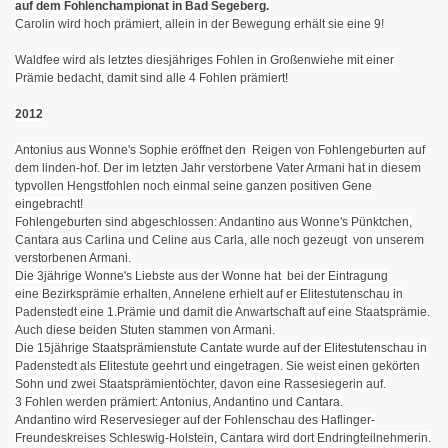
auf dem Fohlenchampionat in Bad Segeberg.
Carolin wird hoch prämiert, allein in der Bewegung erhält sie eine 9!
Waldfee wird als letztes diesjähriges Fohlen in Großenwiehe mit einer
Prämie bedacht, damit sind alle 4 Fohlen prämiert!
2012
Antonius aus Wonne's Sophie eröffnet den Reigen von Fohlengeburten auf
dem linden-hof. Der im letzten Jahr verstorbene Vater Armani hat in diesem
typvollen Hengstfohlen noch einmal seine ganzen positiven Gene
eingebracht!
Fohlengeburten sind abgeschlossen: Andantino aus Wonne's Pünktchen,
Cantara aus Carlina und Celine aus Carla, alle noch gezeugt von unserem
verstorbenen Armani.
Die 3jährige Wonne's Liebste aus der Wonne hat bei der Eintragung
eine
Bezirksprämie erhalten, Annelene erhielt auf er Elitestutenschau in
Padenstedt eine 1.Prämie und damit die Anwartschaft auf eine Staatsprämie.
Auch diese
beiden Stuten stammen von Armani.
Die 15jährige Staatsprämienstute Cantate wurde auf der Elitestutenschau in
Padenstedt als Elitestute geehrt und eingetragen. Sie weist einen gekörten
Sohn und zwei Staatsprämientöchter, davon eine Rassesiegerin auf.
3 Fohlen werden prämiert: Antonius, Andantino und Cantara.
Andantino wird Reservesieger auf der Fohlenschau des Haflinger-
Freundeskreises Schleswig-Holstein, Cantara wird dort Endringteilnehmerin.