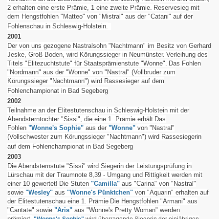
2 erhalten eine erste Prämie, 1 eine zweite Prämie.
Reservesieg mit
dem Hengstfohlen "Matteo" von "Mistral" aus der "Catani" auf der
Fohlenschau in Schleswig-Holstein.
2001
Der von uns gezogene Nastralsohn "Nachtmann" im Besitz von Gerhard
Jeske, Groß Boden, wird Körungssieger in Neumünster.
Verleihung des
Titels "Elitezuchtstute" für Staatsprämienstute "Wonne".
Das Fohlen
"Nordmann" aus der "Wonne" von "Nastral" (Vollbruder zum
Körungssieger "Nachtmann") wird Rassesieger auf dem
Fohlenchampionat in Bad Segeberg
2002
Teilnahme an der Elitestutenschau in Schleswig-Holstein mit der
Abendsterntochter "Sissi", die eine 1. Prämie erhält
Das
Fohlen
"Wonne's Sophie"
aus der
"Wonne"
von "Nastral"
(Vollschwester zum Körungssieger "Nachtmann") wird Rassesiegerin
auf dem Fohlenchampionat in Bad Segeberg
2003
Die Abendsternstute "Sissi" wird Siegerin der Leistungsprüfung in
Lürschau mit der Traumnote 8,39 - Umgang und Rittigkeit werden mit
einer 10 gewertet!
Die Stuten
"Camilla"
aus "Carina" von "Nastral"
sowie
"Wesley"
aus
"Wonne's Pünktchen"
von "Aquarin" erhalten auf
der Elitestutenschau eine 1. Prämie
Die Hengstfohlen "Armani" aus
"Cantate" sowie
"Aris"
aus "Wonne's Pretty Woman" werden
prämiert.